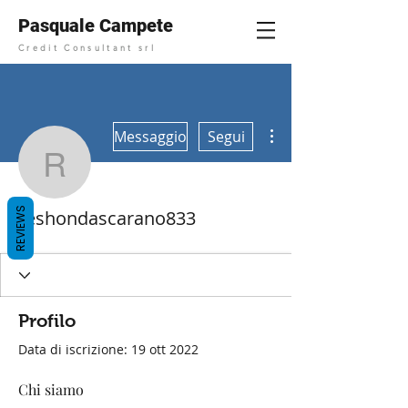
Pasquale Campete
Credit Consultant srl
Altre azioni
Messaggio
Segui
reshondascarano833
REVIEWS
reshondascarano833
Profilo
Data di iscrizione: 19 ott 2022
Chi siamo